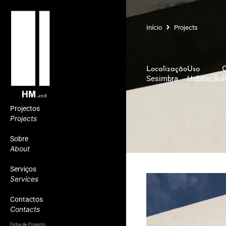
Início
Projects
Localização
Uso
C
Sesimbra
Habitação
P
Projectos
Projects
Sobre
About
Serviços
Services
Contactos
Contacts
Ficha de Projecto