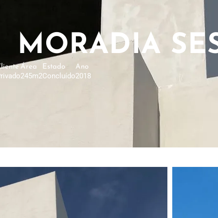
MORADIA SE
liente
Área
Estado
Ano
rivado
245m2
Concluído
2018